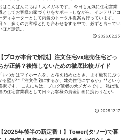
おはこんばんにちは！犬メガネです。 今日も元気に住宅営業
職としてお客様の家づくりをサポートしながら、インテリアコ
ーディネーターとして内装のトータル提案も行っています。
日々、多くのお客様と打ち合わせをする中で、必ずと言ってい
いほど話題...
2026.02.25
【プロが本音で解説】注文住宅vs建売住宅どっ
ちが正解？後悔しないための徹底比較ガイド
「いつかはマイホームを」と考え始めたとき、まず最初にぶつ
かる壁が**「注文住宅にするか、建売住宅にするか」**という
選択です。 こんにちは、ブログ筆者の犬メガネです。 私は現
役の住宅営業職として日々お客様の資金計画に携わりなが...
2025.12.17
【2025年後半の新定番！】Tower(タワー)で暮