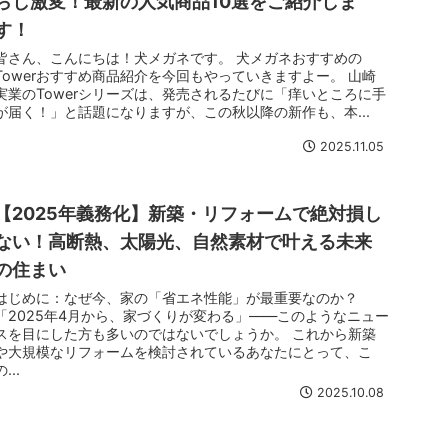
らし激変！最新の人気商品10選をご紹介しま
す！
皆さん、こんにちは！犬メガネです。 犬メガネおすすめの
Towerおすすめ商品紹介を今回もやっていきますよー。 山崎
実業のTowerシリーズは、発売されるたびに「痒いところに手
が届く！」と話題になりますが、この秋以降の新作も、本...
2025.11.05
【2025年義務化】新築・リフォームで絶対損し
ない！高断熱、太陽光、自然素材で叶える未来
の住まい
はじめに：なぜ今、家の「省エネ性能」が最重要なのか？
「2025年4月から、家づくりが変わる」――このようなニュー
スを目にした方も多いのではないでしょうか。 これから新築
や大規模なリフォームを検討されているあなたにとって、こ
の...
2025.10.08