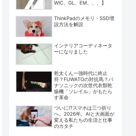
WIC、GL、EM、、、】
ThinkPadのメモリ・SSD増
設方法を解説
インテリアコーディネータ
ーになりました
乾太くん一強時代に終止
符？FUWATOの対抗馬？パ
ナソニックの次世代衣類乾
燥機「ソレイル」がもたら
す革命
ついに⁉スマホは三つ折り
へ。2026年、AIと大画面が
変える私たちの生活と仕事
のカタチ