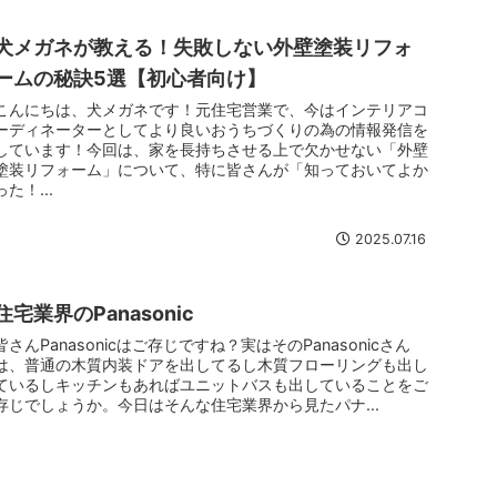
犬メガネが教える！失敗しない外壁塗装リフォ
ームの秘訣5選【初心者向け】
こんにちは、犬メガネです！元住宅営業で、今はインテリアコ
ーディネーターとしてより良いおうちづくりの為の情報発信を
しています！今回は、家を長持ちさせる上で欠かせない「外壁
塗装リフォーム」について、特に皆さんが「知っておいてよか
った！...
2025.07.16
住宅業界のPanasonic
皆さんPanasonicはご存じですね？実はそのPanasonicさん
は、普通の木質内装ドアを出してるし木質フローリングも出し
ているしキッチンもあればユニットバスも出していることをご
存じでしょうか。今日はそんな住宅業界から見たパナ...