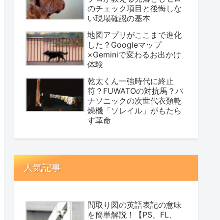
のチェック項目と後悔しな
い現場確認の基本
地図アプリがここまで進化
した？Googleマップ
×Geminiで変わるお出かけ
体験
乾太くん一強時代に終止
符？FUWATOの対抗馬？パ
ナソニックの次世代衣類乾
燥機「ソレイル」がもたら
す革命
人気記事
間取り図の英語表記の意味
を簡単解説！【PS、FL、