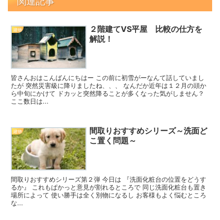
関連記事
２階建てVS平屋 比較の仕方を
建物
解説！
皆さんおはこんばんにちはー この前に初雪がーなんて話していまし
たが 突然災害級に降りましたね、、、 なんだか近年は１２月の頭か
ら中旬にかけて ドカッと突然降ることが多くなった気がしません？
ここ数日は...
間取りおすすめシリーズ～洗面ど
建物
こ置く問題～
間取りおすすめシリーズ第２弾 今日は 『洗面化粧台の位置をどうす
るか』 これもぱかっと意見が割れるところで 同じ洗面化粧台も置き
場所によって 使い勝手は全く別物になるし お客様もよく悩むところ
な...