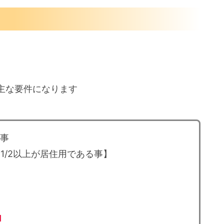
主な要件になります
る事
1/2以上が居住用である事】
1