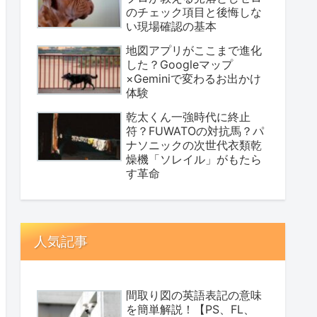
のチェック項目と後悔しな
い現場確認の基本
地図アプリがここまで進化
した？Googleマップ
×Geminiで変わるお出かけ
体験
乾太くん一強時代に終止
符？FUWATOの対抗馬？パ
ナソニックの次世代衣類乾
燥機「ソレイル」がもたら
す革命
人気記事
間取り図の英語表記の意味
を簡単解説！【PS、FL、