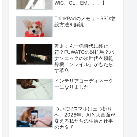
WIC、GL、EM、、、】
ThinkPadのメモリ・SSD増
設方法を解説
乾太くん一強時代に終止
符？FUWATOの対抗馬？パ
ナソニックの次世代衣類乾
燥機「ソレイル」がもたら
す革命
インテリアコーディネータ
ーになりました
ついに⁉スマホは三つ折り
へ。2026年、AIと大画面が
変える私たちの生活と仕事
のカタチ