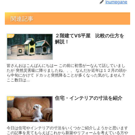
inumegane
関連記事
２階建てVS平屋 比較の仕方を
建物
解説！
皆さんおはこんばんにちはー この前に初雪がーなんて話していまし
たが 突然災害級に降りましたね、、、 なんだか近年は１２月の頭か
ら中旬にかけて ドカッと突然降ることが多くなった気がしません？
ここ数日は...
住宅・インテリアの寸法を紹介
建物
今日は住宅やインテリアの寸法をいくつかご紹介しようかと思います
この記事を見てもらえばこれから新築やリフォームを考えている方や