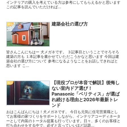
インテリアの購入を考えている方は参考にしてもらえるかと思います
この記事を読んでいただければ...
建築会社の選び方
建物
皆さんこんにちはー 犬メガネです。 ３記事目ということでそろそろ
建築の方も １本記事を書かせていただこうかなと思います 今回は建
築会社の選び方について 参考になるようなことをお話しできればと
思います こ...
【現役プロが本音で解説】後悔し
商品
ない室内ドア選び！
Panasonic「ベリティス」が選ば
れ続ける理由と2026年最新トレ
ンド
おはこんばんにちは！犬メガネです。 今日も元気に住宅営業職とし
てお客様の家づくりをサポートしながら、インテリアコーディネータ
ーとして内装のトータル提案も行っています。日々、多くのお客様と
打ち合わせをする中で、必ずと言っていいほど話題...