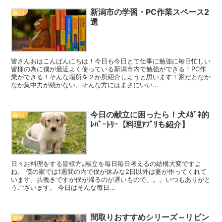
新潟市の学習・PC作業スペース2
暮らし
選
皆さんおはこんばんにちは！今日も今日とて仕事に勉強に毎日忙しい
皆様の為に僕が最近よく使っている新潟市内で勉強ができる！PC作
業ができる！そんな場所を２か所紹介しようと思います！家だとなか
なか集中力が続かない。そんな方にはまさにいい...
今日の献立に困ったら！犬ﾒｶﾞﾈ的
暮らし
ﾚﾊﾟｰﾄﾘｰ【料理ｱﾌﾟﾘも紹介】
日々お料理をする皆様方｡献立を毎日毎日考えるの結構大変ですよ
ね。 僕の家では1週間の内で僕が休みな2日以外は妻が作ってくれて
います。共働きですが僕が帰るのが遅いもので。。。いつもありがと
うございます。 今日はそんな毎日...
間取りおすすめシリーズ～リビン
建物