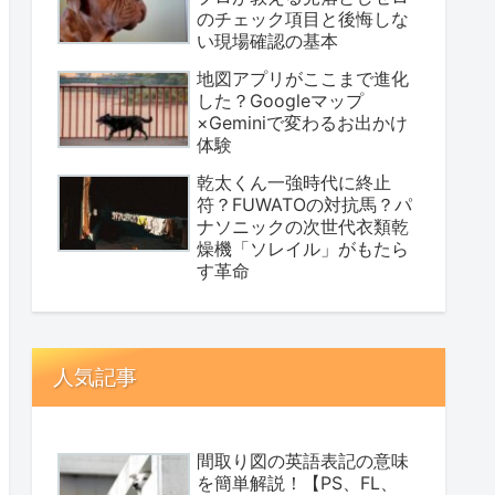
のチェック項目と後悔しな
い現場確認の基本
地図アプリがここまで進化
した？Googleマップ
×Geminiで変わるお出かけ
体験
乾太くん一強時代に終止
符？FUWATOの対抗馬？パ
ナソニックの次世代衣類乾
燥機「ソレイル」がもたら
す革命
人気記事
間取り図の英語表記の意味
を簡単解説！【PS、FL、