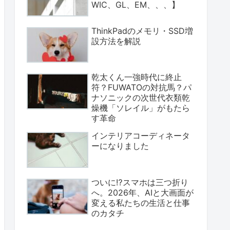
WIC、GL、EM、、、】
ThinkPadのメモリ・SSD増
設方法を解説
乾太くん一強時代に終止
符？FUWATOの対抗馬？パ
ナソニックの次世代衣類乾
燥機「ソレイル」がもたら
す革命
インテリアコーディネータ
ーになりました
ついに⁉スマホは三つ折り
へ。2026年、AIと大画面が
変える私たちの生活と仕事
のカタチ