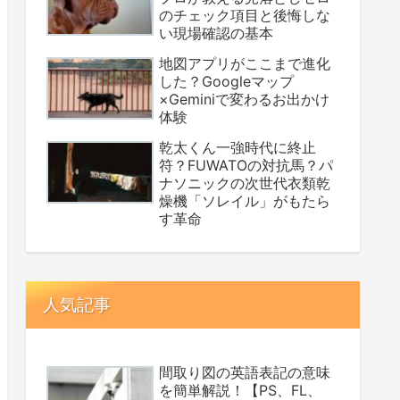
のチェック項目と後悔しな
い現場確認の基本
地図アプリがここまで進化
した？Googleマップ
×Geminiで変わるお出かけ
体験
乾太くん一強時代に終止
符？FUWATOの対抗馬？パ
ナソニックの次世代衣類乾
燥機「ソレイル」がもたら
す革命
人気記事
間取り図の英語表記の意味
を簡単解説！【PS、FL、