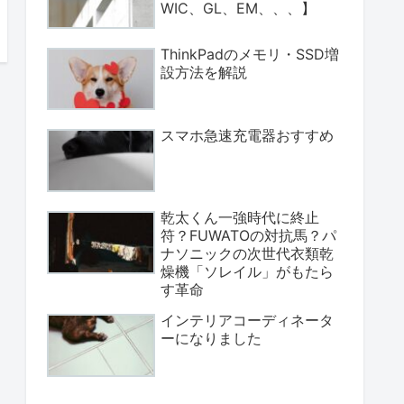
WIC、GL、EM、、、】
ThinkPadのメモリ・SSD増
設方法を解説
スマホ急速充電器おすすめ
乾太くん一強時代に終止
符？FUWATOの対抗馬？パ
ナソニックの次世代衣類乾
燥機「ソレイル」がもたら
す革命
インテリアコーディネータ
ーになりました