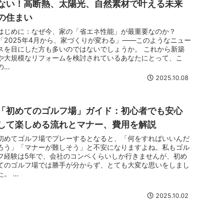
ない！高断熱、太陽光、自然素材で叶える未来
の住まい
はじめに：なぜ今、家の「省エネ性能」が最重要なのか？
「2025年4月から、家づくりが変わる」――このようなニュー
スを目にした方も多いのではないでしょうか。 これから新築
や大規模なリフォームを検討されているあなたにとって、こ
の...
2025.10.08
「初めてのゴルフ場」ガイド：初心者でも安心
して楽しめる流れとマナー、費用を解説
初めてゴルフ場でプレーするとなると、「何をすればいいんだ
ろう」「マナーが難しそう」と不安になりますよね。私もゴル
フ経験は5年で、会社のコンペくらいしか行きませんが、初め
てのゴルフ場では勝手が分からず、とても大変な思いをしまし
た。 ...
2025.10.02