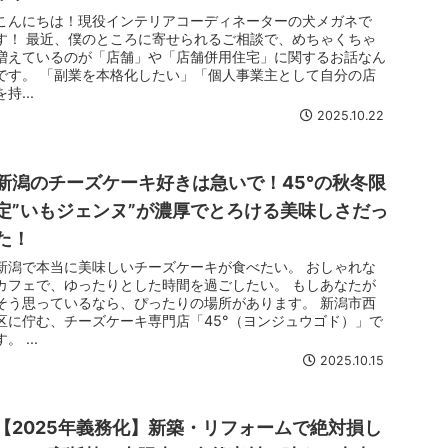
こんにちは！現役インテリアコーディネーターの犬メガネで
す！ 最近、僕のところに寄せられるご相談で、めちゃくちゃ
増えているのが「店舗」や「店舗併用住宅」に関するお話なん
です。 「副業を本格化したい」「個人事業主として自分の店
を持...
2025.10.22
新潟のチーズケーキ好きは急いで！45°の秋冬限
定”いもジェンヌ”が濃厚でとろける美味しさだっ
た！
新潟で本当に美味しいチーズケーキが食べたい。 おしゃれな
カフェで、ゆったりとした時間を過ごしたい。 もしあなたが
そう思っているなら、ぴったりの場所があります。 新潟市西
区に佇む、チーズケーキ専門店「45°（ヨンジュウゴド）」で
す。 ...
2025.10.15
【2025年義務化】新築・リフォームで絶対損し