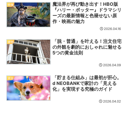
魔法界が再び動き出す！HBO版
映像
『ハリー・ポッター』ドラマシリ
ーズの最新情報と色褪せない原
作・映画の魅力
2026.04.16
「脱・普通」を叶える！注文住宅
建物
の外観を劇的におしゃれに魅せる
5つの黄金法則
2026.04.09
「貯まる仕組み」は最初が肝心。
資金
d NEOBANKで家計の「見える
化」を実現する究極のガイド
2026.04.02