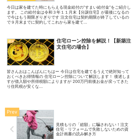
今日は家を建てた時にもらえる現金給付の”すまい給付金”をご紹介し
ます。 この給付金は令和３年１１月末【分譲住宅】が最後になるの
で今はもう期限ぎりぎりです 注文住宅は契約期限が終了しているの
で９月末までに契約してこれから家を建て...
住宅ローン控除を解説！【新築注
建築
文住宅の場合】
皆さんおはこんばんにちはー 今日は住宅を建てるうえで絶対知って
おくべきお得情報の 住宅ローン控除について解説します！ 後述しま
すが借入額や所得税額によりますが 200万円前後お金が戻ってきた
り住民税が安くな...
見積もりの「総額」に騙されない！注文
住宅・リフォームで失敗しないための資
金計画書の読み解き方