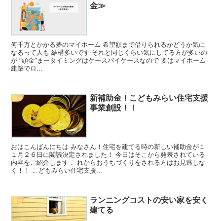
金≫
何千万とかかる夢のマイホーム 希望額まで借りられるかどうか気に
なるって人も 結構多いです それと同じくらい気にしてる方が多いの
が ”頭金”まータイミングはケースバイケースなので 要はマイホーム
建築でロ...
新補助金！こどもみらい住宅支援
建物
事業創設！！
おはこんばんにちは みなさん！住宅を建てる時の新しい補助金が１
１月２６日に閣議決定されました！ 今日はそこから発表されている
内容をご紹介します これからおうちづくりをされる方はお見逃しな
く！！ こどもみらい住宅支援...
ランニングコストの安い家を安く
建物
建てる