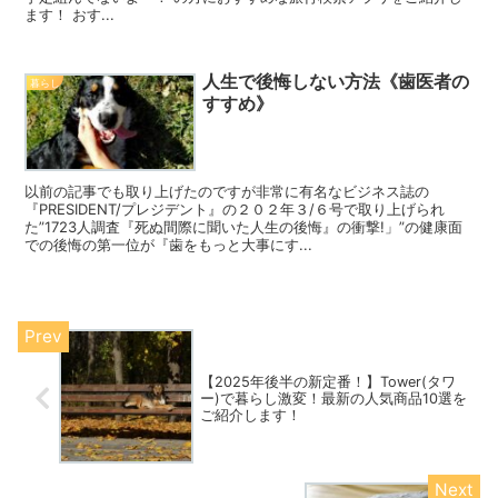
ます！ おす...
人生で後悔しない方法《歯医者の
暮らし
すすめ》
以前の記事でも取り上げたのですが非常に有名なビジネス誌の
『PRESIDENT/プレジデント』の２０２年３/６号で取り上げられ
た”1723人調査『死ぬ間際に聞いた人生の後悔』の衝撃!」”の健康面
での後悔の第一位が『歯をもっと大事にす...
【2025年後半の新定番！】Tower(タワ
ー)で暮らし激変！最新の人気商品10選を
ご紹介します！