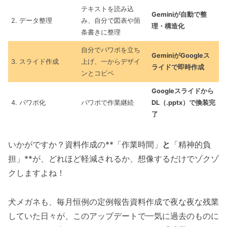
テキストを読み込
Geminiが自動で整
2. データ整理
み、自分で図表や箇
理・構造化
条書きに整理
自分でパワポを立ち
GeminiがGoogleス
3. スライド作成
上げ、一からデザイ
ライドで即時作成
ンとコピペ
Googleスライドから
4. パワポ化
パワポで作業継続
DL（.pptx）で換装完
了
いかがですか？資料作成の**「作業時間」
と
「精神的負
担」**が、どれほど軽減されるか、想像するだけでゾクゾ
クしますよね！
犬メガネも、毎月恒例の定例報告資料作成で夜な夜な残業
していた日々が、このアップデートで一気に過去のものに