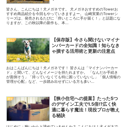
皆さん、こんにちは！犬メガネです。 犬メガネおすすめのTowerお
すすめ商品紹介を今回もやっていきますよー。 山崎実業のTowerシ
リーズは、発売されるたびに「痒いところに手が届く！」と話題にな
りますが、この秋以降の新作も、本...
【保存版】今さら聞けないマイナ
暮らし
ンバーカードの全知識！知らなき
ゃ損する活用術と更新の注意点
おはこんばんにちは！犬メガネです！ 皆さんは「マイナンバーカー
ド」と聞いて、どんなイメージを持たれますか。 「なんだか手続き
が面倒そう」「持っていなくても特に困っていないし」「個人情報の
管理が心配」など、一歩踏み出せずにいる方も多い...
【狭小住宅への提案】たった5つ
建築
のデザイン工夫で1.5倍⁉広く快
適に暮らす魔法！現役プロが教え
る秘訣
はじめに：狭いからと諦めていませんか？ こんにちは！犬メガネで