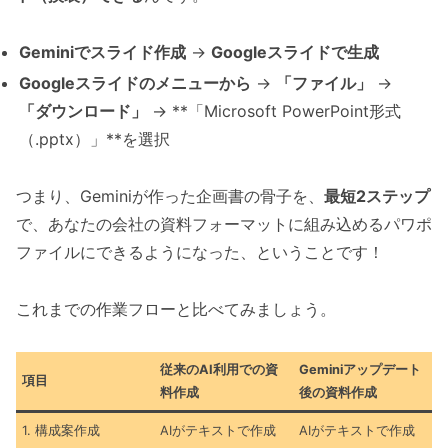
Geminiでスライド作成
→
Googleスライドで生成
Googleスライドのメニューから
→
「ファイル」
→
「ダウンロード」
→ **「Microsoft PowerPoint形式
（.pptx）」**を選択
つまり、Geminiが作った企画書の骨子を、
最短2ステップ
で、あなたの会社の資料フォーマットに組み込めるパワポ
ファイルにできるようになった、ということです！
これまでの作業フローと比べてみましょう。
従来のAI利用での資
Geminiアップデート
項目
料作成
後の資料作成
1. 構成案作成
AIがテキストで作成
AIがテキストで作成