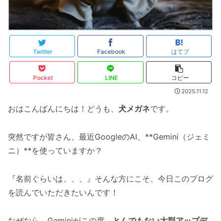
Twitter
Facebook
はてブ
Pocket
LINE
コピー
2025.11.12
おはこんばんにちは！どうも、
犬メガネ
です。
突然ですが皆さん、最近GoogleのAI、**Gemini（ジェミ
ニ）**を使っていますか？
『名前ぐらいは、、、』そんな方にこそ、今日このブログ
を読んでいただきたいんです！
なぜなら、Geminiがこの度、
とんでもない大型アップデ