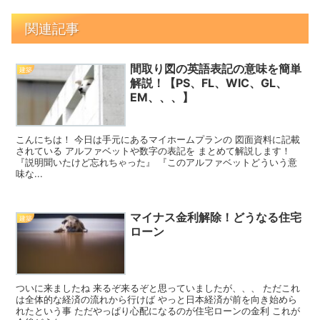
関連記事
間取り図の英語表記の意味を簡単
建築
解説！【PS、FL、WIC、GL、
EM、、、】
こんにちは！ 今日は手元にあるマイホームプランの 図面資料に記載
されている アルファベットや数字の表記を まとめて解説します！
『説明聞いたけど忘れちゃった』 『このアルファベットどういう意
味な...
マイナス金利解除！どうなる住宅
建築
ローン
ついに来ましたね 来るぞ来るぞと思っていましたが、、、 ただこれ
は全体的な経済の流れから行けば やっと日本経済が前を向き始めら
れたという事 ただやっぱり心配になるのが住宅ローンの金利 これが