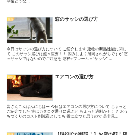
今後どうな...
窓のサッシの選び方
建物
今日はサッシの選び方について ご紹介します 建物の断熱性能に関し
て このサッシ選びは超々重要！！ 因みによく混同されがちですが 窓
＝サッシではないのでご注意を 窓枠+フレーム＝”サッシ” ...
エアコンの選び方
建築
皆さんこんばんにちはー 今日はエアコンの選び方について ちょっと
ご紹介でした 実はカタログ通りに選ぶと ちょっと過剰かも！？ おう
ちづくりのコスト削減案としても 役に立つと思うので 是非見...
【現役ICが解説！】お店の顔！店
建築