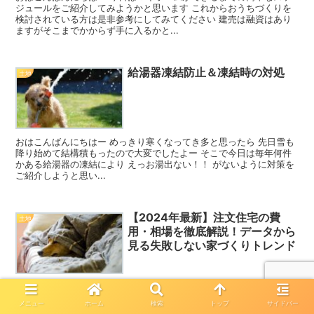
ジュールをご紹介してみようかと思います これからおうちづくりを
検討されている方は是非参考にしてみてください 建売は融資はあり
ますがそこまでかからず手に入るかと...
給湯器凍結防止＆凍結時の対処
土地
おはこんばんにちはー めっきり寒くなってき多と思ったら 先日雪も
降り始めて結構積もったので大変でしたよー そこで今日は毎年何件
かある給湯器の凍結により えっお湯出ない！！ がないように対策を
ご紹介しようと思い...
【2024年最新】注文住宅の費
土地
用・相場を徹底解説！データから
見る失敗しない家づくりトレンド
皆さん、こんにちは！犬メガネです。 「そろそろマイホームが欲し
いな」「注文住宅ってどれくらいお金がかかるんだろう？」と考えて
メニュー
ホーム
検索
トップ
サイドバー
いる、そこのあなた！ 家づくりって、夢が広がる反面、費用やトレ