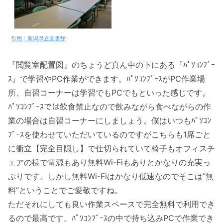
引用：新潟県立図書館
『閲覧室配置図』のちょうど真ん中の下にある『ﾊﾟｿｺﾝﾌﾞｰ
ｽ』で学習やPC作業ができます。ﾊﾟｿｺﾝﾌﾞｰｽがPC作業場
所、自習コーナーは学習でもPCでもといった感じです。
ﾊﾟｿｺﾝﾌﾞｰｽでは飲食禁止なので飲みながら食べながらの作
業の場合は自習コーナーにしましょう。僕はいつもﾊﾟｿｺﾝ
ﾌﾞｰｽを使わせていただいているのですがこちらも1席ごと
に衝立【完全目隠し】で仕切られていて椅子もオフィスチ
ェアの様で電源もあり無料Wi-Fiもありとかなりの充実っ
ぷりです。しかし無料Wi-Fiはかなり低速なのでそこは”無
料”ということでご愛敬ですね。
ただそれにしても良い作業スペースで完全無料で利用でき
るので最高です。ﾊﾟｿｺﾝﾌﾞｰｽの中で持ち込みPCで作業でき