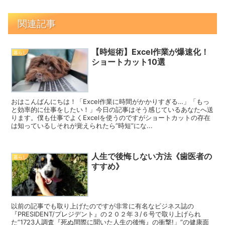
関連記事
【時短術】Excel作業が爆速化！
暮らし
ショートカット10選
おはこんばんにちは！「Excel作業に時間がかかりすぎる…」「もっ
と効率的に仕事をしたい！」今日の記事はそう感じているあなたへ送
ります。僕も仕事でよくExcelを使うのですがショートカットの存在
は知っているしそれが覚えられたら”時短”にな...
人生で後悔しない方法《歯医者の
暮らし
すすめ》
以前の記事でも取り上げたのですが非常に有名なビジネス誌の
『PRESIDENT/プレジデント』の２０２年３/６号で取り上げられ
た”1723人調査『死ぬ間際に聞いた人生の後悔』の衝撃!」”の健康面