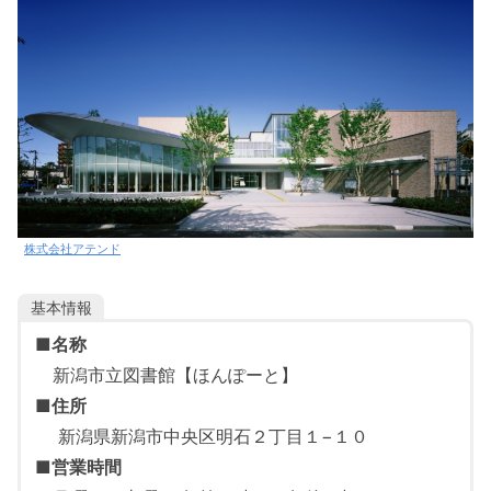
株式会社アテンド
基本情報
■
名称
新潟市立図書館【ほんぽーと】
■
住所
新潟県新潟市中央区明石２丁目１−１０
■
営業時間