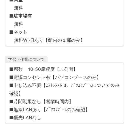
無料
■
駐車場有
無料
■
ネット
無料Wi-Fiあり【館内の１部のみ】
学習・作業について
■席数 40-50席程度【非公開】
■電源コンセント有【パソコンブースのみ】
■申し込み不要【ｴﾝﾄﾗﾝｽﾎｰﾙ、ﾊﾟｿｺﾝﾌﾞｰｽについてのみ
確認】
■時間制限なし【営業時間内】
■無線LANあり【ﾊﾟｿｺﾝﾌﾞｰｽのみ確認】
■優先LANなし