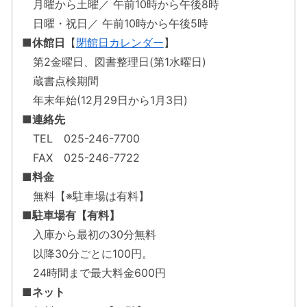
月曜から土曜／ 午前10時から午後8時
日曜・祝日／ 午前10時から午後5時
■
休館日
【
閉館日カレンダー
】
第2金曜日、図書整理日(第1水曜日)
蔵書点検期間
年末年始(12月29日から1月3日)
■
連絡先
TEL 025-246-7700
FAX 025-246-7722
■
料金
無料【※駐車場は有料】
■
駐車場有【有料】
入庫から最初の30分無料
以降30分ごとに100円。
24時間まで最大料金600円
■
ネット