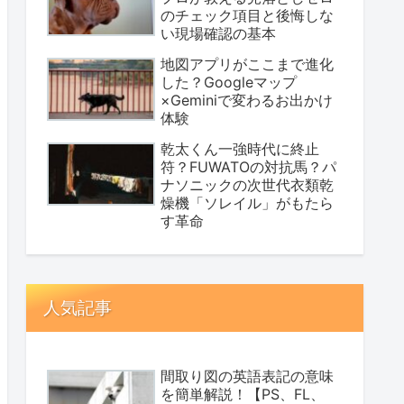
のチェック項目と後悔しな
い現場確認の基本
地図アプリがここまで進化
した？Googleマップ
×Geminiで変わるお出かけ
体験
乾太くん一強時代に終止
符？FUWATOの対抗馬？パ
ナソニックの次世代衣類乾
燥機「ソレイル」がもたら
す革命
人気記事
間取り図の英語表記の意味
を簡単解説！【PS、FL、