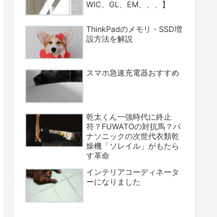
WIC、GL、EM、、、】
ThinkPadのメモリ・SSD増
設方法を解説
スマホ急速充電器おすすめ
乾太くん一強時代に終止
符？FUWATOの対抗馬？パ
ナソニックの次世代衣類乾
燥機「ソレイル」がもたら
す革命
インテリアコーディネータ
ーになりました