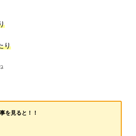
り
たり
ね
事を見ると！！